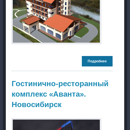
Подробнее
о Проект
гостиничного
комплекса.
Белокуриха
Гостинично-ресторанный
комплекс «Аванта».
Новосибирск