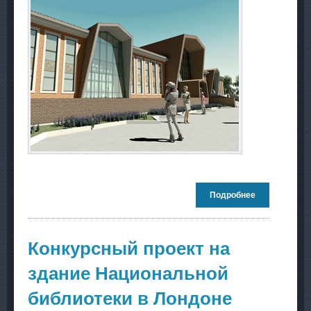
Подробнее
о Проект
сельского
дома
культуры в
Ханты-
Конкурсный проект на
Мансийском
АО
здание Национальной
библиотеки в Лондоне