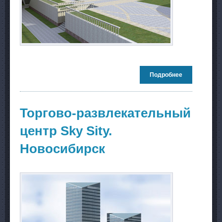
Подробнее
о
Реконструкц
здания
Гостевого
корпуса в
Торгово-развлекательный
Заельцовско
районе г.
центр Sky Sity.
Новосибирск
Новосибирск