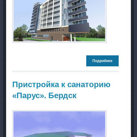
Подробнее
о Гостиница
по ул.
Стасова.
Новосибирск
Пристройка к санаторию
«Парус». Бердск