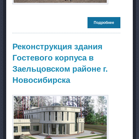
Подробнее
о Реконструк
здания
Сибирского
Университет
потребитель
Реконструкция здания
кооперации.
Новосибирск
Гостевого корпуса в
Заельцовском районе г.
Новосибирска