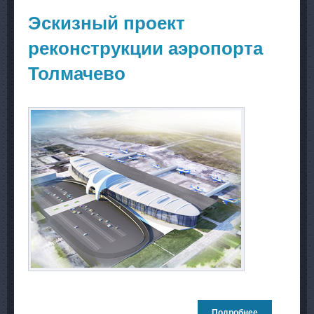
Искитима
Новосибирск
Эскизный проект
области
реконструкции аэропорта
Толмачево
Подробнее
о Эскизный