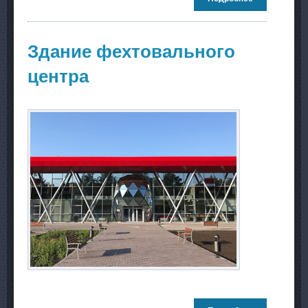
проект
реконструкц
аэропорта
Толмачево
Здание фехтовального
центра