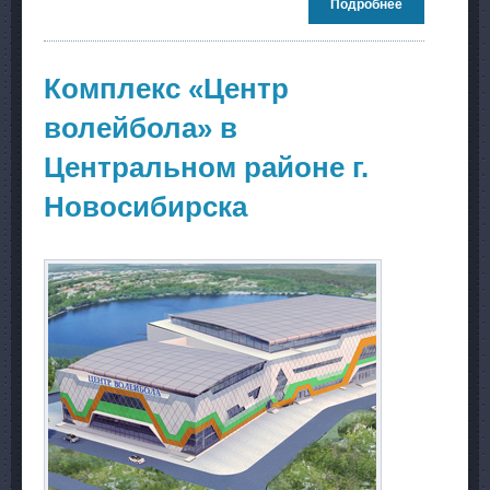
Подробнее
о Здание
фехтовально
центра
Комплекс «Центр
волейбола» в
Центральном районе г.
Новосибирска