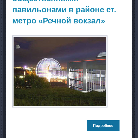
павильонами в районе ст.
метро «Речной вокзал»
Подробнее
о Проект
пешеходного
перехода с