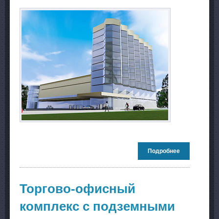
Подробнее
о Торгово-
гостиничный
комплекс с
надземной
автостоянко
Торгово-офисный
по ул.
Кутателадзе.
комплекс с подземными
г.
Новосибирск