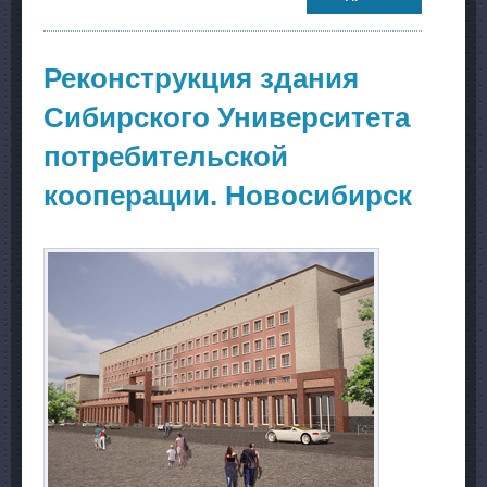
проект на
павильон
пиццерии в
Новосибирск
Реконструкция здания
Сибирского Университета
потребительской
кооперации. Новосибирск