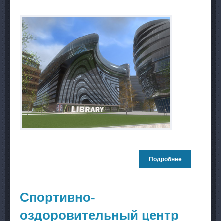
Подробнее
о Конкурсны
проект на
здание
Национально
библиотеки в
Спортивно-
Лондоне
оздоровительный центр