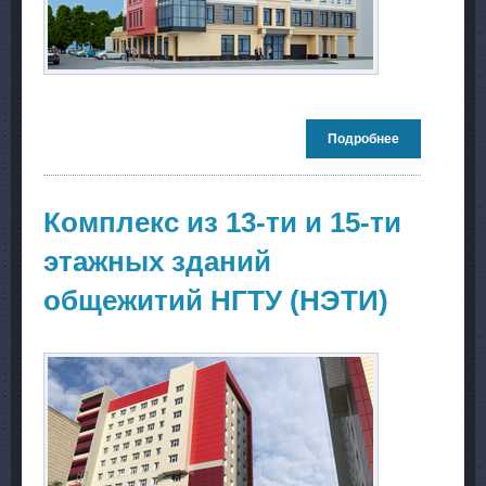
Подробнее
о Здание
общественно
назначения с
подземной
автостоянко
Комплекс из 13-ти и 15-ти
по ул. Аники
в
этажных зданий
Новосибирск
общежитий НГТУ (НЭТИ)