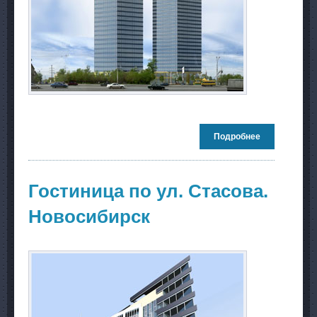
Подробнее
о Торгово-
развлекател
центр Sky Sit
Новосибирск
Гостиница по ул. Стасова.
Новосибирск