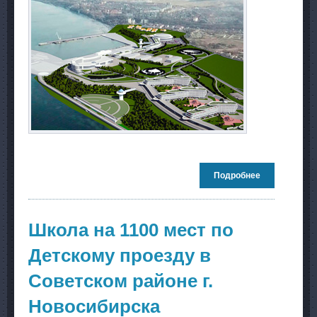
Подробнее
о Концепция
развития
территории
западной част
Пионерский
Школа на 1100 мест по
Калининград
области
Детскому проезду в
Советском районе г.
Новосибирска