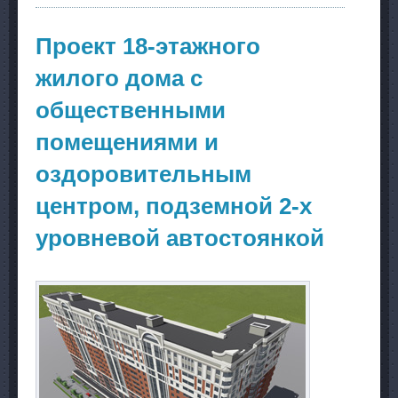
комплекс с
подземными
автостоянка
Проект 18-этажного
по ул. Б.
Богаткова и
жилого дома с
Есенина. г.
Новосибирск
общественными
помещениями и
оздоровительным
центром, подземной 2-х
уровневой автостоянкой