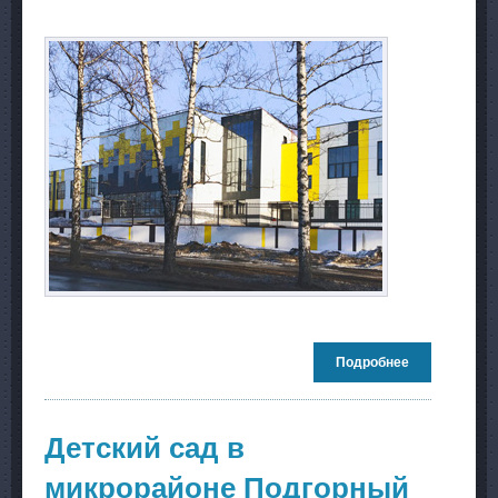
Подробнее
о Школа на
1100 мест по
Детскому
проезду в
Советском
Детский сад в
районе г.
Новосибирск
микрорайоне Подгорный