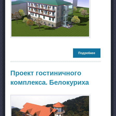
Подробнее
о Пристройка
к санаторию
«Парус».
Бердск
Проект гостиничного
комплекса. Белокуриха