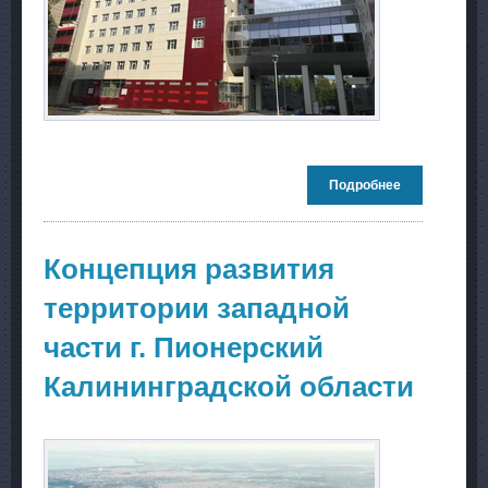
Подробнее
о Комплекс
из 13-ти и 15-
ти этажных
зданий
общежитий
Концепция развития
НГТУ (НЭТИ)
территории западной
части г. Пионерский
Калининградской области