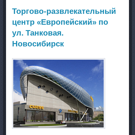
торгово-
общественн
Торгово-развлекательный
павильонами
районе ст.
центр «Европейский» по
метро «Речн
вокзал»
ул. Танковая.
Новосибирск