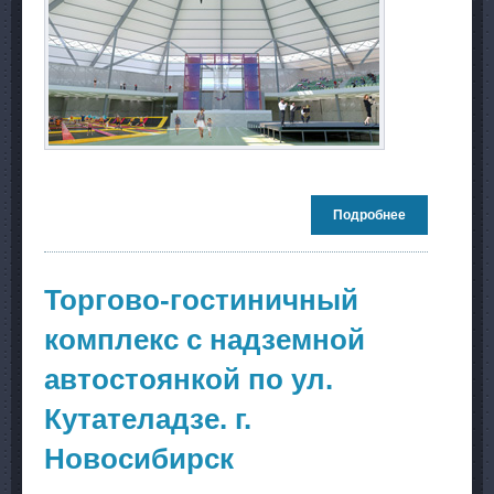
Подробнее
о Спортивно-
зрелищный
комплекс с
трибунами и
подземной
Торгово-гостиничный
автостоянко
по ул.
комплекс с надземной
Воинская. г.
Новосибирск
автостоянкой по ул.
Кутателадзе. г.
Новосибирск