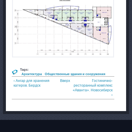
Tags:
Архитектура
Общественные здания и сооружения
‹ Ангар для хранения
Вверх
Гостинично-
катеров. Бердск
ресторанный комплекс
«Аванта». Новосибирск
›