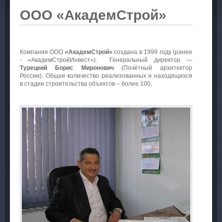
ООО «АкадемСтрой»
Компания ООО
«АкадемСтрой»
создана в 1999 году (ранее
- «АкадемСтройИнвест»). Генеральный директор —
Турецкий Борис Миронович
(Почётный архитектор
России). Общее количество реализованных и находящихся
в стадии строительства объектов – более 100.