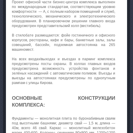
Проект офисной части бизнес-центра комплекса выполнен
по международным стандартам, соответствующим уровню
комфортности — А, с полным набором помещений и служб,
технологического, механического и электротехнического
оборудования. В планировочном решении главного входа
предусмотрен представительский холл (вестибюль).
В стилобате размещаются: фойе гостиничного и офисного
корпусов, рестораны, кафе и бары, банкетные залы, залы
совещаний, бассейн, подземная автостоянка на 265
машиномест.
На всех входах/выходах и въездах в паркинг комплекса
предусмотрены посты охраны. В холлах главных входов
предусмотрена возможность устройства фонтанов и
зелёных насаждений с автоматическим поливом. Въезды и
выезды на автостоянках предусмотрены по однопутным
рампам с улицы Кирова.
ОСНОВНЫЕ КОНСТРУКЦИИ
КОМПЛЕКСА:
Фундаменты — монолитная плита по буронабивным сваям
под высотными башнями; диаметр свай — 1,5 м, длина —
40м, всего 46 свай. Каркас — монолитный железобетон
марки 400-600. Колонны сечением 90х900 мм, 1200х1200