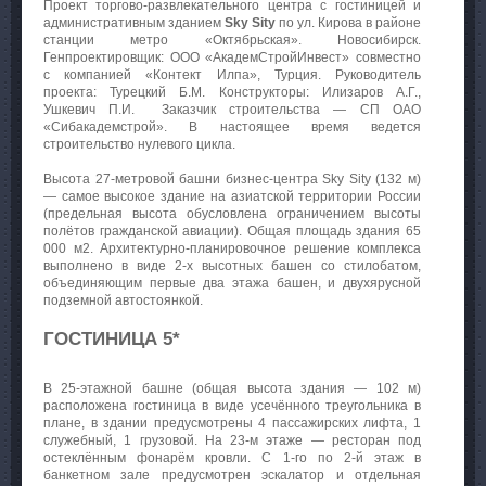
Проект торгово-развлекательного центра с гостиницей и
административным зданием
Sky Sity
по ул. Кирова в районе
станции метро «Октябрьская». Новосибирск.
Генпроектировщик: ООО «АкадемСтройИнвест» совместно
с компанией «Контект Илпа», Турция. Руководитель
проекта: Турецкий Б.М. Конструкторы: Илизаров А.Г.,
Ушкевич П.И. Заказчик строительства — СП ОАО
«Сибакадемстрой». В настоящее время ведется
строительство нулевого цикла.
Высота 27-метровой башни бизнес-центра Sky Sity (132 м)
— самое высокое здание на азиатской территории России
(предельная высота обусловлена ограничением высоты
полётов гражданской авиации). Общая площадь здания 65
000 м2. Архитектурно-планировочное решение комплекса
выполнено в виде 2-х высотных башен со стилобатом,
объединяющим первые два этажа башен, и двухярусной
подземной автостоянкой.
ГОСТИНИЦА 5*
В 25-этажной башне (общая высота здания — 102 м)
расположена гостиница в виде усечённого треугольника в
плане, в здании предусмотрены 4 пассажирских лифта, 1
служебный, 1 грузовой. На 23-м этаже — ресторан под
остеклённым фонарём кровли. С 1-го по 2-й этаж в
банкетном зале предусмотрен эскалатор и отдельная