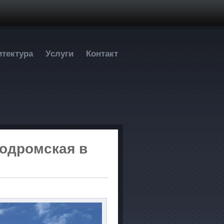
итектура
Услуги
Контакт
подромская в