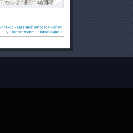
мплекс с надземной автостоянкой по
ул. Кутателадзе. г. Новосибирск ›