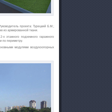
уководитель проекта: Турецкий Б.М.;
ию из армированной ткани.
2-х этажного подземного гаражного
и по периметру.
основными модулями воздухоопорных