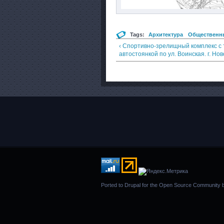
Tags:
Архитектура
Общественны
‹ Спортивно-зрелищный комплекс с
автостоянкой по ул. Воинская. г. Но
Ported to Drupal for the Open Source Community