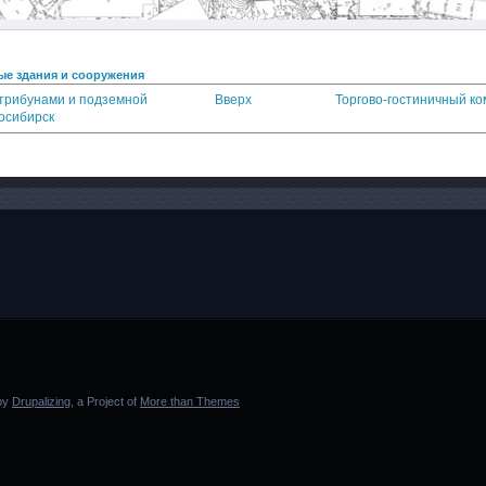
е здания и сооружения
 трибунами и подземной
Вверх
Торгово-гостиничный ко
восибирск
 by
Drupalizing
, a Project of
More than Themes