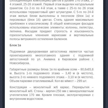
(объединяющих композицию) цветов в уровне 1-го этажа, 2-
4 этажей, 25-26 этажей. Первый этаж выделен натуральным
гранитом. Со 2-го по 4-й этаж, а также с 25-го по 26 этаж
использован терракотовый цвет штукатурки. С 5-го по 24-й
этаж жилые блоки выполнены в песочном (блок 1а) и
персиковых (блок 1б) цветах. Стиль здания максимально
приближен к классическому. В общей композиции фасадов
использованы классические элементы: колонны, пилястры,
лепнина. Фасадам придают строгость и изысканность
горизонтальные членения карнизами и вертикальные
полосы витражного остекления балконов.
Блок 1в
Подземная двухуровневая автостоянка является частью
проектируемого многоэтажного здания с подземной
автостоянкой по ул. Аникина в Кировском районе г.
Новосибирска.
Габаритные размеры блока 1в по крайним осям – 80,6х65,8
м. Высота 1-го подземного этажа – 3,40 м (в чистоте),
высота 2-го нижнего подземного этажа – 3,10 м (в чистоте).
Объем парковки отапливаемый. Кол-во м/мест – 299 шт.
Конструкции – монолитный ж/б каркас. Перекрытия –
монолитный ж/б. Стены - кирпич 250 мм с минераловатным
утеплителем 170 мм. Кровля плоская, эксплуатируемая с
внутренним водостоком.