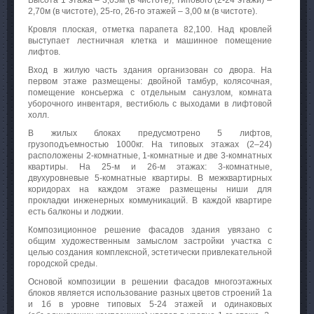
Высота 1 этажа – 3,05м (в чистоте), типового (2-24 этажи) –
2,70м (в чистоте), 25-го, 26-го этажей – 3,00 м (в чистоте).
Кровля плоская, отметка парапета 82,100. Над кровлей
выступает лестничная клетка и машинное помещение
лифтов.
Вход в жилую часть здания организован со двора. На
первом этаже размещены: двойной тамбур, колясочная,
помещение консьержа с отдельным санузлом, комната
уборочного инвентаря, вестибюль с выходами в лифтовой
холл.
В жилых блоках предусмотрено 5 лифтов,
грузоподъемностью 1000кг. На типовых этажах (2–24)
расположены 2-комнатные, 1-комнатные и две 3-комнатных
квартиры. На 25-м и 26-м этажах: 3-комнатные,
двухуровневые 5-комнатные квартиры. В межквартирных
коридорах на каждом этаже размещены ниши для
прокладки инженерных коммуникаций. В каждой квартире
есть балконы и лоджии.
Композиционное решение фасадов здания увязано с
общим художественным замыслом застройки участка с
целью создания комплексной, эстетически привлекательной
городской среды.
Основой композиции в решении фасадов многоэтажных
блоков является использование разных цветов строений 1а
и 1б в уровне типовых 5-24 этажей и одинаковых