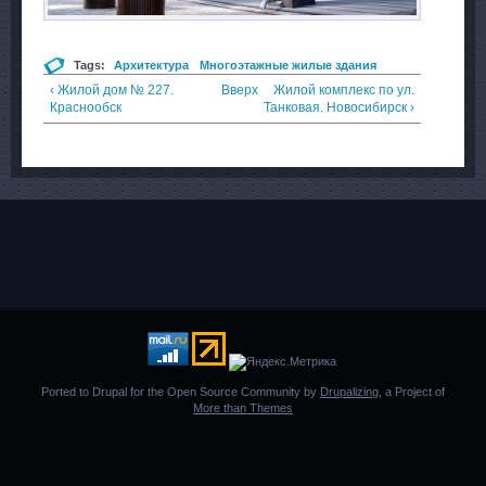
Tags:
Архитектура
Многоэтажные жилые здания
‹ Жилой дом № 227.
Вверх
Жилой комплекс по ул.
Краснообск
Танковая. Новосибирск ›
Ported to Drupal for the Open Source Community by
Drupalizing
, a Project of
More than Themes