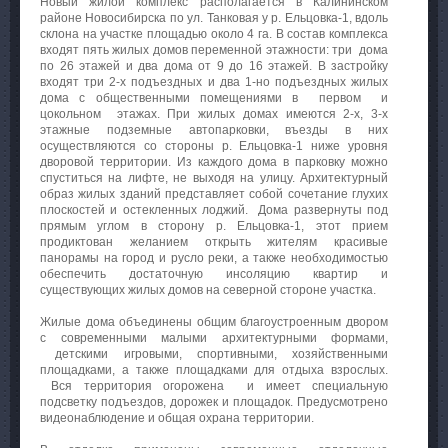
Новый жилой комплекс располагается в Калининском
районе Новосибирска по ул. Танковая у р. Ельцовка-1, вдоль
склона на участке площадью около 4 га. В состав комплекса
входят пять жилых домов переменной этажности: три дома
по 26 этажей и два дома от 9 до 16 этажей. В застройку
входят три 2-х подъездных и два 1-но подъездных жилых
дома с общественными помещениями в первом и
цокольном этажах. При жилых домах имеются 2-х, 3-х
этажные подземные автопарковки, въезды в них
осуществляются со стороны р. Ельцовка-1 ниже уровня
дворовой территории. Из каждого дома в парковку можно
спуститься на лифте, не выходя на улицу. Архитектурный
образ жилых зданий представляет собой сочетание глухих
плоскостей и остекленных лоджий. Дома развернуты под
прямым углом в сторону р. Ельцовка-1, этот прием
продиктован желанием открыть жителям красивые
панорамы на город и русло реки, а также необходимостью
обеспечить достаточную инсоляцию квартир и
существующих жилых домов на северной стороне участка.
Жилые дома объединены общим благоустроенным двором
с современными малыми архитектурными формами,
детскими игровыми, спортивными, хозяйственными
площадками, а также площадками для отдыха взрослых.
Вся территория огорожена и имеет специальную
подсветку подъездов, дорожек и площадок. Предусмотрено
видеонаблюдение и общая охрана территории.