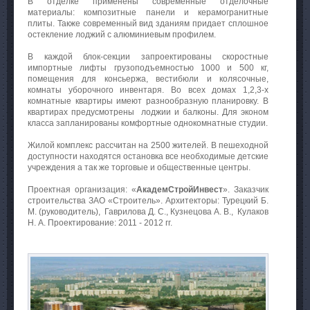
В отделке применены современные отделочные
материалы: композитные панели и керамогранитные
плиты. Также современный вид зданиям придает сплошное
остекление лоджий с алюминиевым профилем.
В каждой блок-секции запроектированы скоростные
импортные лифты грузоподъемностью 1000 и 500 кг,
помещения для консьержа, вестибюли и колясочные,
комнаты уборочного инвентаря. Во всех домах 1,2,3-х
комнатные квартиры имеют разнообразную планировку. В
квартирах предусмотрены лоджии и балконы. Для эконом
класса запланированы комфортные однокомнатные студии.
Жилой комплекс рассчитан на 2500 жителей. В пешеходной
доступности находятся остановка все необходимые детские
учреждения а так же торговые и общественные центры.
Проектная организация: «
АкадемСтройИнвест
». Заказчик
строительства ЗАО «Строитель». Архитекторы: Турецкий Б.
М. (руководитель), Гаврилова Д. С., Кузнецова А. В., Кулаков
Н. А. Проектирование: 2011 - 2012 гг.