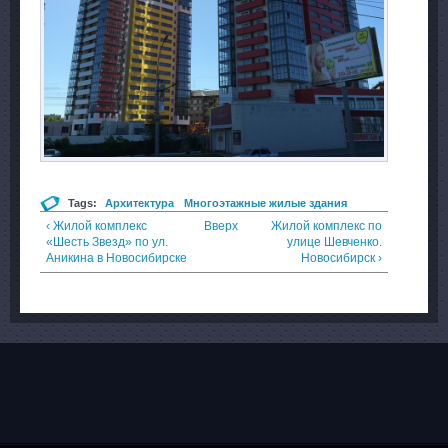
Tags:
Архитектура
Многоэтажные жилые здания
‹ Жилой комплекс
Вверх
Жилой комплекс по
«Шесть Звезд» по ул.
улице Шевченко.
Аникина в Новосибирске
Новосибирск ›