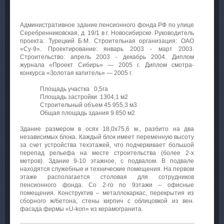
Административное здание пенсионного фонда РФ по улице
Серебренниковская, д. 19/1 в г. Новосибирске. Руководитель
проекта: Турецкий Б.М. Строительная организация: ОАО
«Су-9». Проектирование: январь 2003 - март 2003.
Строительство: апрель 2003 - декабрь 2004. Диплом
журнала «Проект Сибирь» — 2005 г. Диплом смотра-
конкурса «Золотая капитель» — 2005 г.
Площадь участка 0,5га
Площадь застройки 1304,1 м2
Строительный объем 45 955,3 м3
Общая площадь здания 9 850 м2
Здание размером в осях 18,0х75,6 м., разбито на два
независимых блока. Каждый блок имеет переменную высоту
за счет устройства техэтажей, что подчеркивает большой
перепад рельефа на месте строительства (более 2-х
метров). Здание 9-10 этажное, с подвалом. В подвале
находятся служебные и технические помещения. На первом
этаже располагается столовая для сотрудников
пенсионного фонда. Со 2-го по 9этажи – офисные
помещения. Конструктив – металлокаркас, перекрытия из
сборного ж/бетона, стены кирпич с облицовкой из вен.
фасада фирмы «U-kon» из керамогранита.