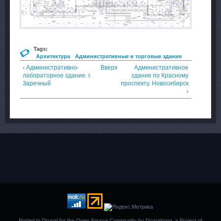
Tags:
Архитектура
Административные и торговые здания
‹ Административно-
Вверх
Административное
лабораторное здание. г.
здание по Красному
Заречный
проспекту. Новосибирск
›
Ported to Drupal for the Open Source Community by
Drupalizing
, a Project of