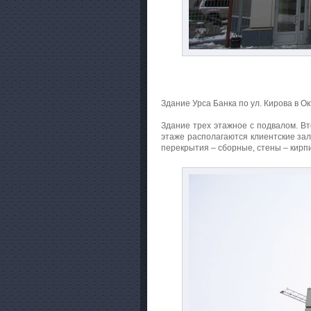
Здание Урса Банка по ул. Кирова в Ок
Здание трех этажное с подвалом. В
этаже располагаются клиентские за
перекрытия – сборные, стены – кирп