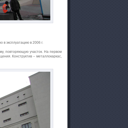
о в эксплуатацию в 2006 г.
му, повторяющую участок. На первом
ения. Конструктив – металлокаркас,