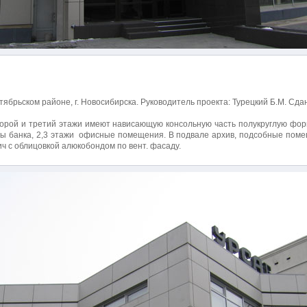
тябрьском районе, г. Новосибирска. Руководитель проекта: Турецкий Б.М. Сдан
торой и третий этажи имеют нависающую консольную часть полукруглую фор
лы банка, 2,3 этажи офисные помещения. В подвале архив, подсобные помещ
ич с облицовкой алюкобондом по вент. фасаду.