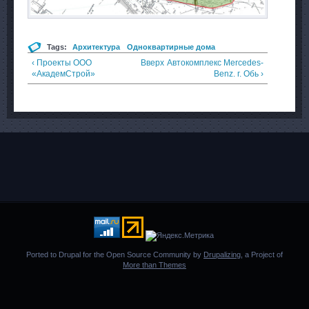
Tags:
Архитектура
Одноквартирные дома
‹ Проекты ООО
Вверх
Автокомплекс Merсedes-
«АкадемСтрой»
Benz. г. Обь ›
Ported to Drupal for the Open Source Community by
Drupalizing
, a Project of
More than Themes