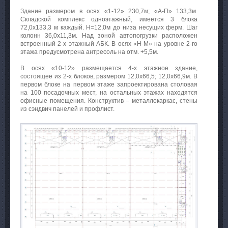
Здание размером в осях «1-12» 230,7м; «А-П» 133,3м.
Складской комплекс одноэтажный, имеется 3 блока
72,0х133,3 м каждый. Н=12,0м до низа несущих ферм. Шаг
колонн 36,0х11,3м. Над зоной автопогрузки расположен
встроенный 2-х этажный АБК. В осях «Н-М» на уровне 2-го
этажа предусмотрена антресоль на отм. +5,5м.
В осях «10-12» размещается 4-х этажное здание,
состоящее из 2-х блоков, размером 12,0х66,5; 12,0х66,9м. В
первом блоке на первом этаже запроектирована столовая
на 100 посадочных мест, на остальных этажах находятся
офисные помещения. Конструктив – металлокаркас, стены
из сэндвич панелей и профлист.