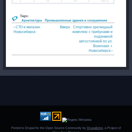
Tags:
Архитектура
Промышленные здания и сооружения
‹ СТО и магазин.
Вверх
Спортивно-зрелищный
Новосибирск
комплекс с трибунами и
подземной
автостоянкой по ул.
Воинская. г.
Новосибирск ›
Ported to Drupal for the Open Source Community by
Drupalizing
, a Project of