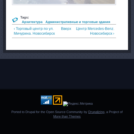
Tags:
Архитектура
Административные и торговые здания
‹ Торговый центр по ул.
Вверх
Центр Merсedes-Benz.
Мичурина. Новосибирск
Новосибирск ›
Ported to Drupal for the Open Source Community by
Drupalizing
, a Project of
More than Themes